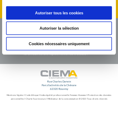
domaines de compétences : eau potable, assainissement,
instrumentation, régulation.
Autoriser tous les cookies
CONTACT
Autoriser la sélection
Un projet en perspective, un chantier en cours, des travaux à
réaliser en urgence, une préoccupation technique, une demande
Cookies nécessaires uniquement
d’accompagnement, un besoin de conseil, une demande
d’information ou encore une suggestion d’amélioration… Cliquez
ici et nous serons rapidement à votre écoute !
Rue Charles Darwin
Parc d’activités de la Chênaie
62320 Rouvroy
Mentions légales
Ι
Code éthique
Ι
Index égalité professionnelle Femmes Hommes
Ι
Protection des données
personnelles
Ι
Charte fournisseurs
Ι
Médiateur de la consommation
© 2023 Tous droits réservés