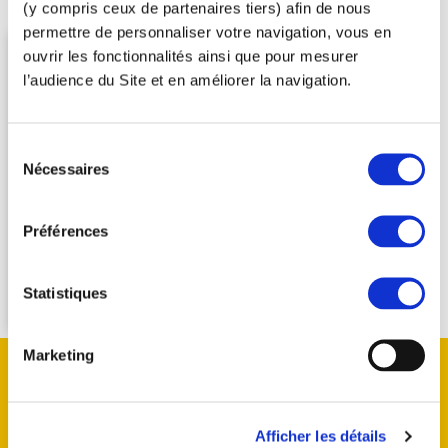
(y compris ceux de partenaires tiers) afin de nous
permettre de personnaliser votre navigation, vous en
ouvrir les fonctionnalités ainsi que pour mesurer
Catégories
l’audience du Site et en améliorer la navigation.
Métiers
Sélection
Automatismes, télégestion et supervision
Nécessaires
du
Instrumentation, mesure et contrôle dans le
consentement
domaine de l'Eau
Préférences
Electricité industrielle HT/BT
Electromécanique
Statistiques
Marketing
EN SAVOIR PLUS SUR CIEMA
Spécialiste de l’électromécanique et de l’automatisme
depuis plus de 40 ans, situé dans la région Hauts-de-
Afficher les détails
France, CIEMA propose un service clé en main dans ses