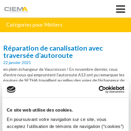
Catégories pour Métiers
Réparation de canalisation avec
traversée d’autoroute
22 janvier 2021
en plein échangeur de Vaucresson ! En novembre dernier, ceux
d’entre nous qui empruntent l’autoroute A13 ont pu remarquer les
équipes de SETHA travaillant au milieu des voies de l’échangeur de
Vaucresson. Pour le compte de COFIROUTE, elles sont
intervenues, pendant 4 semaines, de jour comme de nuit pour
renouveler une canalisation incendie fuyarde. 50 m de conduite et
les voies de l’autoroute séparaient les locaux techniques situés
d’un côté du péage et le poteau incendie de l’autre. L’opération pour
Ce site web utilise des cookies.
les équipes de SETHA a consisté à : percer par carottage un regard
de 6 m de profondeur afin de…
En poursuivant votre navigation sur ce site, vous
acceptez l'utilisation de témoins de navigation (“cookies”)
+