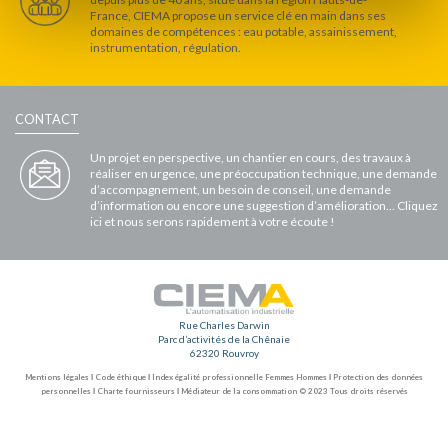
France, CIEMA propose un service clé en main dans ses
domaines de compétences : eau potable, assainissement,
instrumentation, régulation.
CONTACT
Un projet en perspective, un chantier en cours, des travaux à
réaliser en urgence, une préoccupation technique, une demande
d’accompagnement, un besoin de conseil, une demande
d’information ou encore une suggestion d’amélioration… Cliquez
ici et nous serons rapidement à votre écoute !
Rue Charles Darwin
Parc d’activités de la Chênaie
62320 Rouvroy
Mentions légales
Ι
Code éthique
Ι
Index égalité professionnelle Femmes Hommes
Ι
Protection des données
personnelles
Ι
Charte fournisseurs
Ι
Médiateur de la consommation
© 2023 Tous droits réservés