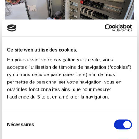
Ce site web utilise des cookies.
Effectue les câblages et le montage des composants à partir
En poursuivant votre navigation sur ce site, vous
de plans.
Câbleur d'armoire
Installe les équipements électriques. Contrôle et dépanne les
acceptez l'utilisation de témoins de navigation (“cookies”)
installations.
(y compris ceux de partenaires tiers) afin de nous
permettre de personnaliser votre navigation, vous en
ouvrir les fonctionnalités ainsi que pour mesurer
l’audience du Site et en améliorer la navigation.
Analyse les dossiers d’appel d’offres. Gère l’interface
technique et commerciale avec le client.
Chargé d'affaires
Collabore aux études techniques. Organise les chantiers et
Sélection
contrôle leur organisation jusqu'à réception.
Nécessaires
du
consentement