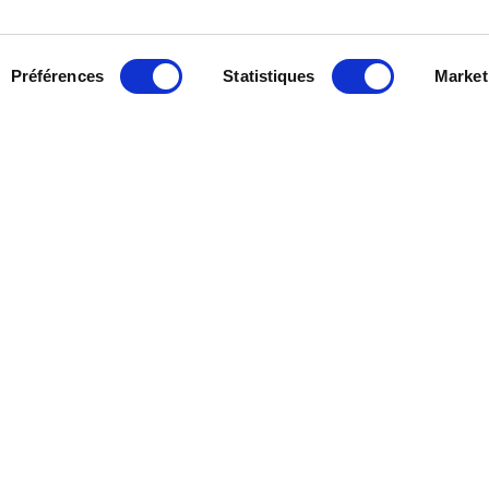
CONTACT
Un projet e
 l’automatisme depuis
Préférences
Statistiques
Market
urgence, u
uts-de-France, CIEMA
besoin de c
 domaines de
d’améliorat
entation, régulation.
MÉTIERS
Automatismes, télégestion et sup
Instrumentation, mesure et contr
Electricité industrielle HT/BT
Electromécanique
essionnelle Femmes Hommes
Ι
Protection des données personnell