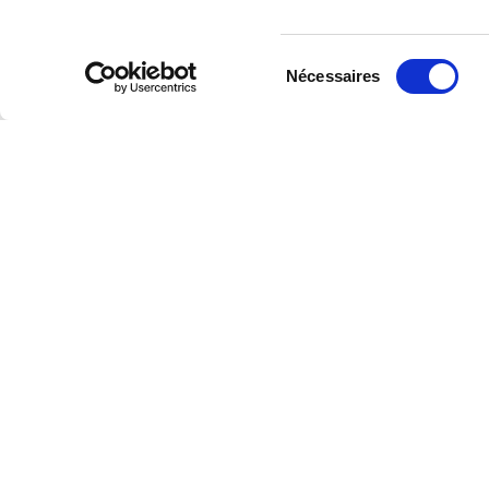
EN SAVOIR PLUS SUR CIEMA
Spécialiste de l’électromécanique et de
Sélection
Nécessaires
du
plus de 40 ans, situé dans la région Ha
consentement
propose un service clé en main dans ses
compétences : eau potable, assainissement, instrum
PROFIL
Rue Charles Darwin
Parc d’activités de la Chênaie
62320 Rouvroy
Mentions légales
Ι
Code éthique
Ι
Index égalité prof
consommation
© 2023 Tous droits réservés