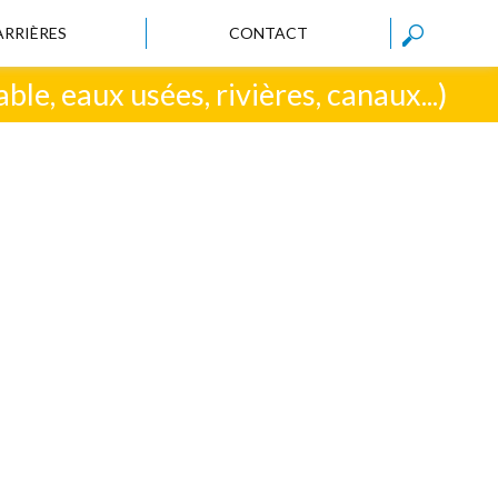
ARRIÈRES
CONTACT
le, eaux usées, rivières, canaux...)
Nos solutions dans les domaines de l’instrumentation, de la
mesure et du contrôle :
> comprendre et anticiper vos besoins
> intégrer le coeur de vos process industriels
> garantir une solution d’exploitation fiable et une traçabilité
totale des données